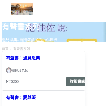
有聲書系列
遇見恩典--自閉症孩子的內心世界
首頁
有聲書系列
有聲書：遇見恩典
周玲玲老師
NT$200
詳細資訊
有聲書：愛與礙